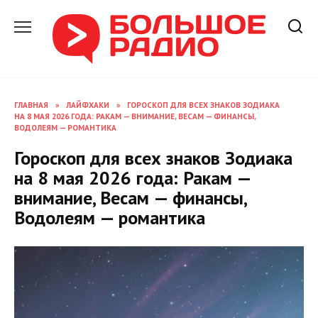
Перейти
к
содержанию
ГЛАВНАЯ
»
ЛАЙФХАКИ
»
ГОРОСКОП ДЛЯ ВСЕХ ЗНАКОВ ЗОДИАКА
НА 8 МАЯ 2026 ГОДА: РАКАМ — ВНИМАНИЕ, ВЕСАМ — ФИНАНСЫ,
ВОДОЛЕЯМ — РОМАНТИКА
Гороскоп для всех знаков Зодиака
на 8 мая 2026 года: Ракам —
внимание, Весам — финансы,
Водолеям — романтика