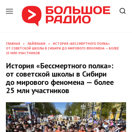
Перейти
к
содержанию
ГЛАВНАЯ
»
ЛАЙФХАКИ
»
ИСТОРИЯ «БЕССМЕРТНОГО ПОЛКА»:
ОТ СОВЕТСКОЙ ШКОЛЫ В СИБИРИ ДО МИРОВОГО ФЕНОМЕНА — БОЛЕЕ
25 МЛН УЧАСТНИКОВ
История «Бессмертного полка»:
от советской школы в Сибири
до мирового феномена — более
25 млн участников