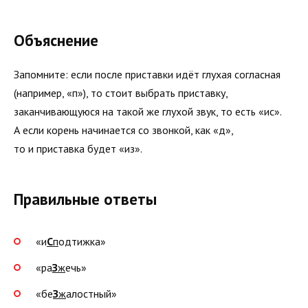
Объяснение
Запомните: если после приставки идёт глухая согласная
(например, «п»), то стоит выбрать приставку,
заканчивающуюся на такой же глухой звук, то есть «ис».
А если корень начинается со звонкой, как «д»,
то и приставка будет «из».
Правильные ответы
«и
С
п
одтижка»
«ра
З
ж
ечь»
«бе
З
ж
алостный»