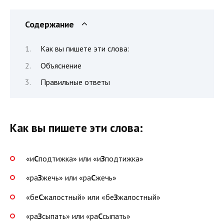
Содержание
Как вы пишете эти слова:
Объяснение
Правильные ответы
Как вы пишете эти слова:
«и
С
подтижка» или «и
З
подтижка»
«ра
З
жечь» или «ра
С
жечь»
«бе
С
жалостный» или «бе
З
жалостный»
«ра
З
сыпать» или «ра
С
сыпать»