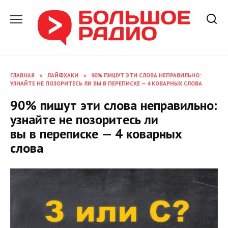
Перейти
к
содержанию
ГЛАВНАЯ
»
ЛАЙФХАКИ
»
90% ПИШУТ ЭТИ СЛОВА НЕПРАВИЛЬНО:
УЗНАЙТЕ НЕ ПОЗОРИТЕСЬ ЛИ ВЫ В ПЕРЕПИСКЕ — 4 КОВАРНЫХ СЛОВА
90% пишут эти слова неправильно:
узнайте не позоритесь ли
вы в переписке — 4 коварных
слова