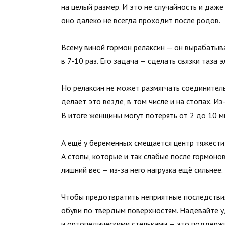
на целый размер. И это не случайность и даже
оно далеко не всегда проходит после родов.
Всему виной гормон релаксин — он вырабатыв
в 7-10 раз. Его задача — сделать связки таза
Но релаксин не может размягчать соединитель
делает это везде, в том числе и на стопах. Из
В итоге женщины могут потерять от 2 до 10 м
А ещё у беременных смещается центр тяжести,
А стопы, которые и так слабые после гормоно
лишний вес — из-за него нагрузка ещё сильнее.
Чтобы предотвратить неприятные последствия
обуви по твёрдым поверхностям. Надевайте 
и ортопедическими стельками — это поддержи