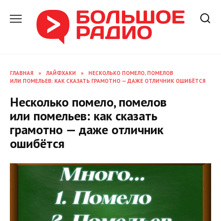
Перейти
к
содержанию
ГЛАВНАЯ
»
ЛАЙФХАКИ
»
НЕСКОЛЬКО ПОМЕЛО, ПОМЕЛОВ
ИЛИ ПОМЕЛЬЕВ: КАК СКАЗАТЬ ГРАМОТНО — ДАЖЕ ОТЛИЧНИК ОШИБЁТСЯ
Несколько помело, помелов
или помельев: как сказать
грамотно — даже отличник
ошибётся