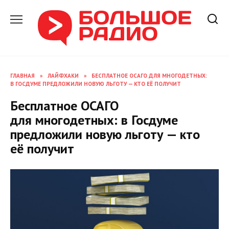
Перейти
к
содержанию
ГЛАВНАЯ
»
ЛАЙФХАКИ
»
БЕСПЛАТНОЕ ОСАГО ДЛЯ МНОГОДЕТНЫХ:
В ГОСДУМЕ ПРЕДЛОЖИЛИ НОВУЮ ЛЬГОТУ — КТО ЕЁ ПОЛУЧИТ
Бесплатное ОСАГО
для многодетных: в Госдуме
предложили новую льготу — кто
её получит