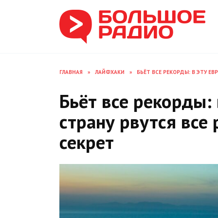
Перейти
к
содержанию
ГЛАВНАЯ
»
ЛАЙФХАКИ
»
БЬЁТ ВСЕ РЕКОРДЫ: В ЭТУ ЕВ
Бьёт все рекорды:
страну рвутся все 
секрет