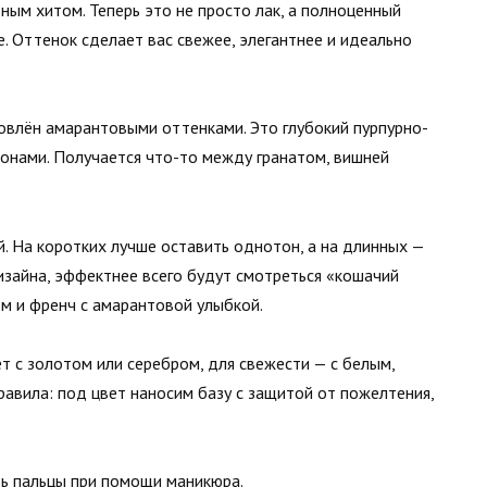
ным хитом. Теперь это не просто лак, а полноценный
. Оттенок сделает вас свежее, элегантнее и идеально
овлён амарантовыми оттенками. Это глубокий пурпурно-
онами. Получается что-то между гранатом, вишней
й. На коротких лучше оставить однотон, а на длинных —
изайна, эффектнее всего будут смотреться «кошачий
ом и френч с амарантовой улыбкой.
 с золотом или серебром, для свежести — с белым,
равила: под цвет наносим базу с защитой от пожелтения,
ить пальцы при помощи маникюра.