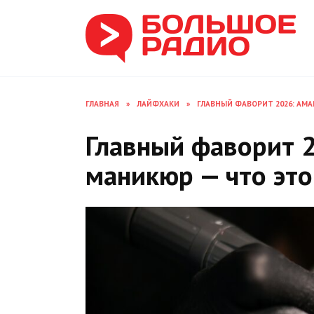
Перейти
к
содержанию
ГЛАВНАЯ
»
ЛАЙФХАКИ
»
ГЛАВНЫЙ ФАВОРИТ 2026: АМ
Главный фаворит 
маникюр — что это