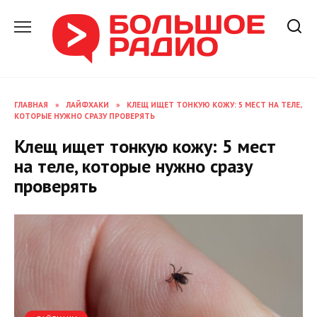
Перейти
к
содержанию
ГЛАВНАЯ
»
ЛАЙФХАКИ
»
КЛЕЩ ИЩЕТ ТОНКУЮ КОЖУ: 5 МЕСТ НА ТЕЛЕ,
КОТОРЫЕ НУЖНО СРАЗУ ПРОВЕРЯТЬ
Клещ ищет тонкую кожу: 5 мест
на теле, которые нужно сразу
проверять