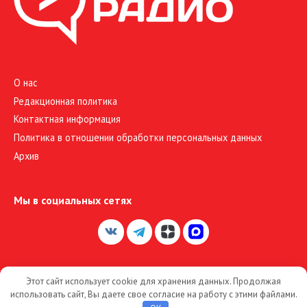
О нас
Редакционная политика
Контактная информация
Политика в отношении обработки персональных данных
Архив
Мы в социальных сетях
Этот сайт использует cookie для хранения данных. Продолжая
© 2026 Большое Радио
использовать сайт, Вы даете свое согласие на работу с этими файлами.