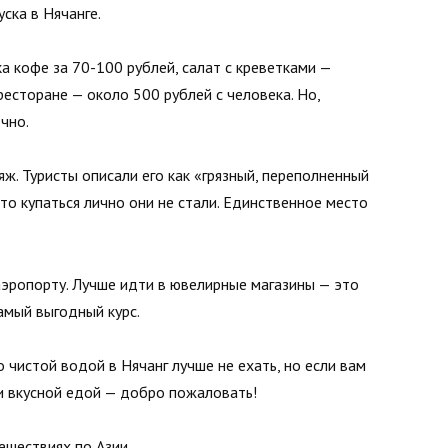
ска в Нячанге.
а кофе за 70-100 рублей, салат с креветками —
ресторане — около 500 рублей с человека. Но,
чно.
ж. Туристы описали его как «грязный, переполненный
что купаться лично они не стали. Единственное место
 аэропорту. Лучше идти в ювелирные магазины — это
амый выгодный курс.
 чистой водой в Нячанг лучше не ехать, но если вам
и вкусной едой — добро пожаловать!
тешествиях по Азии.