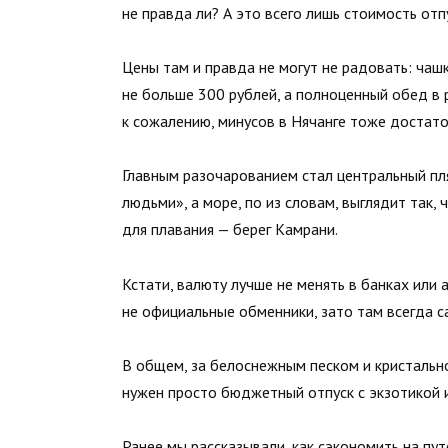
не правда ли? А это всего лишь стоимость отпу
Цены там и правда не могут не радовать: чашк
не больше 300 рублей, а полноценный обед в 
к сожалению, минусов в Нячанге тоже достато
Главным разочарованием стал центральный пля
людьми», а море, по из словам, выглядит так, 
для плавания — берег Камрани.
Кстати, валюту лучше не менять в банках или
не официальные обменники, зато там всегда с
В общем, за белоснежным песком и кристально
нужен просто бюджетный отпуск с экзотикой 
Ранее мы
рассказывали
, как сэкономить на пу