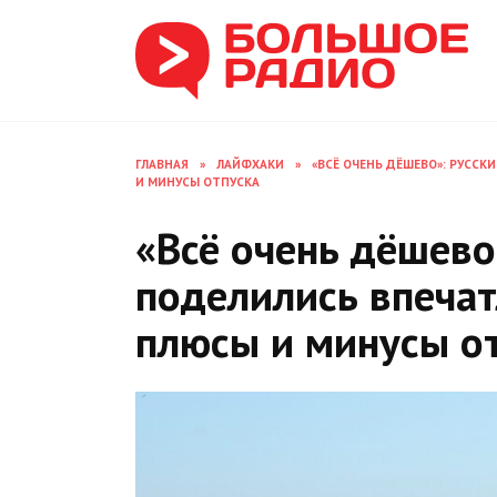
Перейти
к
содержанию
ГЛАВНАЯ
»
ЛАЙФХАКИ
»
«ВСЁ ОЧЕНЬ ДЁШЕВО»: РУСС
И МИНУСЫ ОТПУСКА
«Всё очень дёшево
поделились впеча
плюсы и минусы о