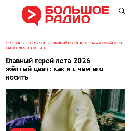
Перейти
к
содержанию
ГЛАВНАЯ
»
ЛАЙФХАКИ
»
ГЛАВНЫЙ ГЕРОЙ ЛЕТА 2026 — ЖЁЛТЫЙ ЦВЕТ:
КАК И С ЧЕМ ЕГО НОСИТЬ
Главный герой лета 2026 —
жёлтый цвет: как и с чем его
носить