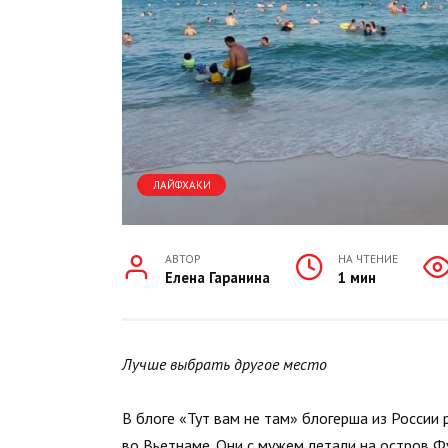
ЛАЙФХАКИ
АВТОР
НА ЧТЕНИЕ
Елена Гаранина
1 мин
Лучше выбрать другое место
В блоге «Тут вам не там» блогерша из России
во Вьетнаме. Они с мужем летали на остров Фу