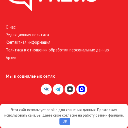
О нас
Редакционная политика
Контактная информация
Политика в отношении обработки персональных данных
Архив
Мы в социальных сетях
Этот сайт использует cookie для хранения данных. Продолжая
© 2026 Большое Радио
использовать сайт, Вы даете свое согласие на работу с этими файлами.
OK