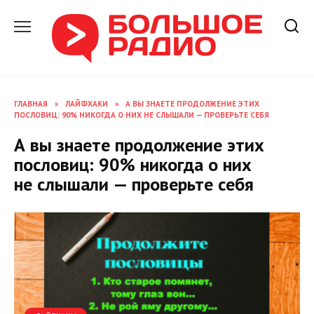
Перейти
к
содержанию
ГЛАВНАЯ
»
ЛАЙФХАКИ
»
А ВЫ ЗНАЕТЕ ПРОДОЛЖЕНИЕ ЭТИХ
ПОСЛОВИЦ: 90% НИКОГДА О НИХ НЕ СЛЫШАЛИ — ПРОВЕРЬТЕ СЕБЯ
А вы знаете продолжение этих
пословиц: 90% никогда о них
не слышали — проверьте себя