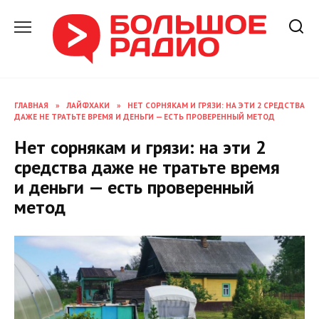
Перейти
к
содержанию
ГЛАВНАЯ
»
ЛАЙФХАКИ
»
НЕТ СОРНЯКАМ И ГРЯЗИ: НА ЭТИ 2 СРЕДСТВА
ДАЖЕ НЕ ТРАТЬТЕ ВРЕМЯ И ДЕНЬГИ — ЕСТЬ ПРОВЕРЕННЫЙ МЕТОД
Нет сорнякам и грязи: на эти 2
средства даже не тратьте время
и деньги — есть проверенный
метод