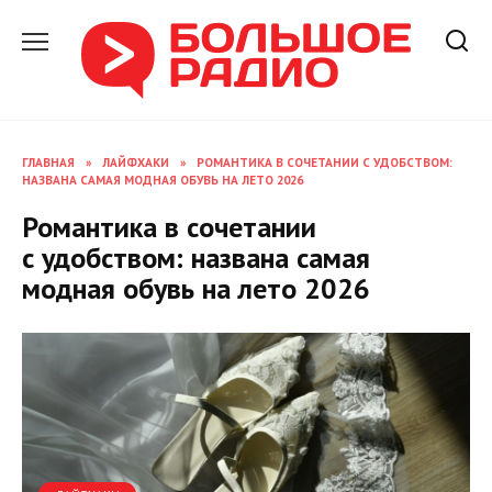
Перейти
к
содержанию
ГЛАВНАЯ
»
ЛАЙФХАКИ
»
РОМАНТИКА В СОЧЕТАНИИ С УДОБСТВОМ:
НАЗВАНА САМАЯ МОДНАЯ ОБУВЬ НА ЛЕТО 2026
Романтика в сочетании
с удобством: названа самая
модная обувь на лето 2026