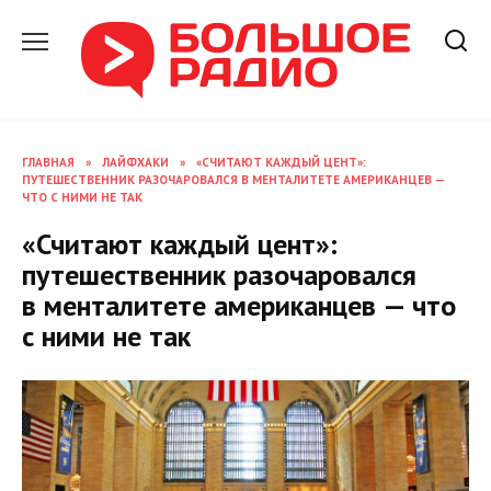
Перейти
к
содержанию
ГЛАВНАЯ
»
ЛАЙФХАКИ
»
«СЧИТАЮТ КАЖДЫЙ ЦЕНТ»:
ПУТЕШЕСТВЕННИК РАЗОЧАРОВАЛСЯ В МЕНТАЛИТЕТЕ АМЕРИКАНЦЕВ —
ЧТО С НИМИ НЕ ТАК
«Считают каждый цент»:
путешественник разочаровался
в менталитете американцев — что
с ними не так