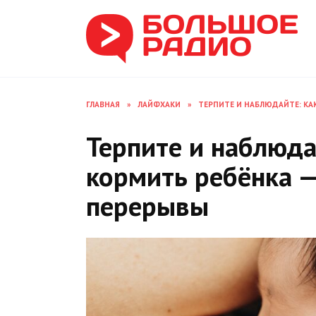
Перейти
к
содержанию
ГЛАВНАЯ
»
ЛАЙФХАКИ
»
ТЕРПИТЕ И НАБЛЮДАЙТЕ: КА
Терпите и наблюда
кормить ребёнка —
перерывы