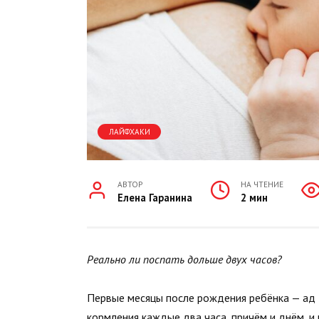
ЛАЙФХАКИ
АВТОР
НА ЧТЕНИЕ
Елена Гаранина
2 мин
Реально ли поспать дольше двух часов?
Первые месяцы после рождения ребёнка — ад
кормления каждые два часа, причём и днём, и