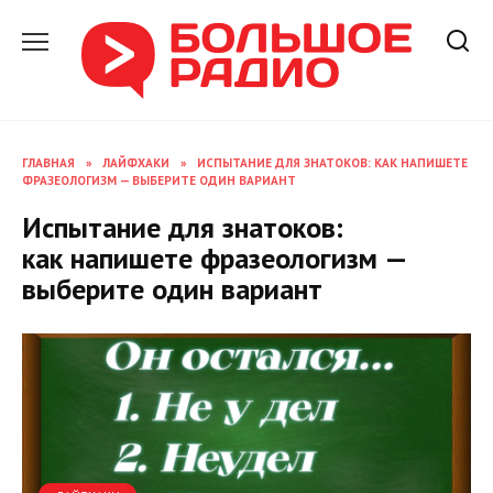
Перейти
к
содержанию
ГЛАВНАЯ
»
ЛАЙФХАКИ
»
ИСПЫТАНИЕ ДЛЯ ЗНАТОКОВ: КАК НАПИШЕТЕ
ФРАЗЕОЛОГИЗМ — ВЫБЕРИТЕ ОДИН ВАРИАНТ
Испытание для знатоков:
как напишете фразеологизм —
выберите один вариант