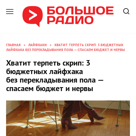
Перейти
к
содержанию
ГЛАВНАЯ
»
ЛАЙФХАКИ
»
ХВАТИТ ТЕРПЕТЬ СКРИП: 3 БЮДЖЕТНЫХ
ЛАЙФХАКА БЕЗ ПЕРЕКЛАДЫВАНИЯ ПОЛА — СПАСАЕМ БЮДЖЕТ И НЕРВЫ
Хватит терпеть скрип: 3
бюджетных лайфхака
без перекладывания пола —
спасаем бюджет и нервы