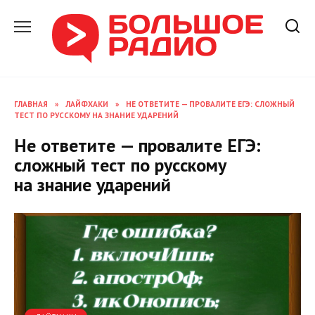
Перейти
к
содержанию
ГЛАВНАЯ
»
ЛАЙФХАКИ
»
НЕ ОТВЕТИТЕ — ПРОВАЛИТЕ ЕГЭ: СЛОЖНЫЙ
ТЕСТ ПО РУССКОМУ НА ЗНАНИЕ УДАРЕНИЙ
Не ответите — провалите ЕГЭ:
сложный тест по русскому
на знание ударений