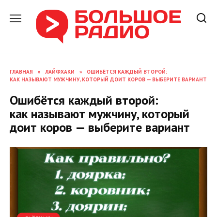
Перейти
к
содержанию
ГЛАВНАЯ
»
ЛАЙФХАКИ
»
ОШИБЁТСЯ КАЖДЫЙ ВТОРОЙ:
КАК НАЗЫВАЮТ МУЖЧИНУ, КОТОРЫЙ ДОИТ КОРОВ — ВЫБЕРИТЕ ВАРИАНТ
Ошибётся каждый второй:
как называют мужчину, который
доит коров — выберите вариант