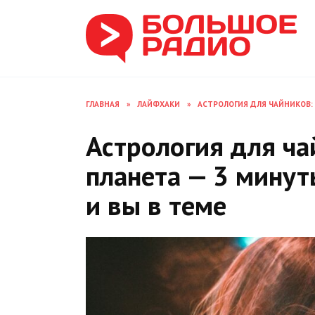
Перейти
к
содержанию
ГЛАВНАЯ
»
ЛАЙФХАКИ
»
АСТРОЛОГИЯ ДЛЯ ЧАЙНИКОВ: 
Астрология для чай
планета — 3 минут
и вы в теме