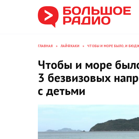
Перейти
к
содержанию
ГЛАВНАЯ
»
ЛАЙФХАКИ
»
ЧТОБЫ И МОРЕ БЫЛО, И БЮД
Чтобы и море было
3 безвизовых нап
с детьми