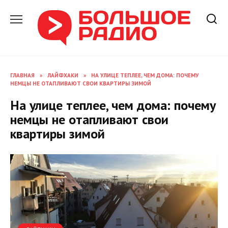
Перейти
к
содержанию
ГЛАВНАЯ
»
ЛАЙФХАКИ
»
НА УЛИЦЕ ТЕПЛЕЕ, ЧЕМ ДОМА: ПОЧЕМУ
НЕМЦЫ НЕ ОТАПЛИВАЮТ СВОИ КВАРТИРЫ ЗИМОЙ
На улице теплее, чем дома: почему
немцы не отапливают свои
квартиры зимой