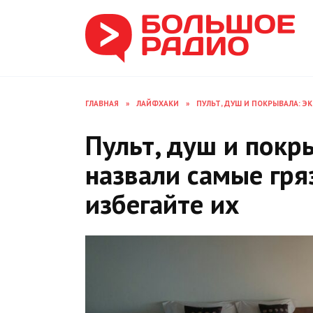
Перейти
к
содержанию
ГЛАВНАЯ
»
ЛАЙФХАКИ
»
ПУЛЬТ, ДУШ И ПОКРЫВАЛА: Э
Пульт, душ и покр
назвали самые гря
избегайте их