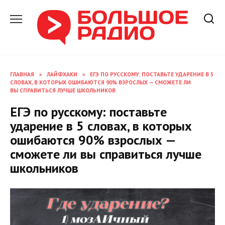
Перейти
к
содержанию
ГЛАВНАЯ
»
ЛАЙФХАКИ
»
ЕГЭ ПО РУССКОМУ: ПОСТАВЬТЕ УДАРЕНИЕ В 5
СЛОВАХ, В КОТОРЫХ ОШИБАЮТСЯ 90% ВЗРОСЛЫХ — СМОЖЕТЕ ЛИ
ВЫ СПРАВИТЬСЯ ЛУЧШЕ ШКОЛЬНИКОВ
ЕГЭ по русскому: поставьте
ударение в 5 словах, в которых
ошибаются 90% взрослых —
сможете ли вы справиться лучше
школьников