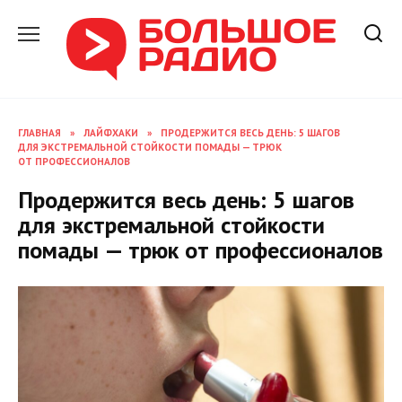
Перейти
к
содержанию
ГЛАВНАЯ
»
ЛАЙФХАКИ
»
ПРОДЕРЖИТСЯ ВЕСЬ ДЕНЬ: 5 ШАГОВ
ДЛЯ ЭКСТРЕМАЛЬНОЙ СТОЙКОСТИ ПОМАДЫ — ТРЮК
ОТ ПРОФЕССИОНАЛОВ
Продержится весь день: 5 шагов
для экстремальной стойкости
помады — трюк от профессионалов