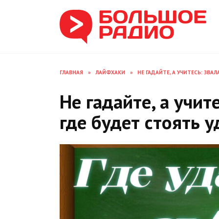
Перейти
к
содержанию
ГЛАВНАЯ
»
ЛАЙФХАКИ
»
НЕ ГАДАЙТЕ, А УЧИТЕСЬ: ЗВА
Не гадайте, а учит
где будет стоять 