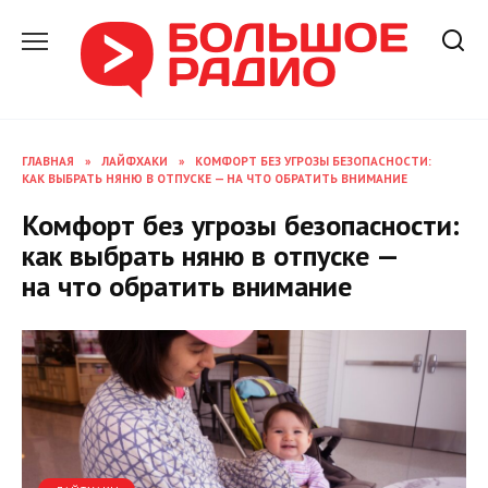
Перейти
к
содержанию
ГЛАВНАЯ
»
ЛАЙФХАКИ
»
КОМФОРТ БЕЗ УГРОЗЫ БЕЗОПАСНОСТИ:
КАК ВЫБРАТЬ НЯНЮ В ОТПУСКЕ — НА ЧТО ОБРАТИТЬ ВНИМАНИЕ
Комфорт без угрозы безопасности:
как выбрать няню в отпуске —
на что обратить внимание