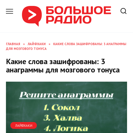
Перейти
к
содержанию
ГЛАВНАЯ
»
ЛАЙФХАКИ
»
КАКИЕ СЛОВА ЗАШИФРОВАНЫ: 3 АНАГРАММЫ
ДЛЯ МОЗГОВОГО ТОНУСА
Какие слова зашифрованы: 3
анаграммы для мозгового тонуса
ЛАЙФХАКИ