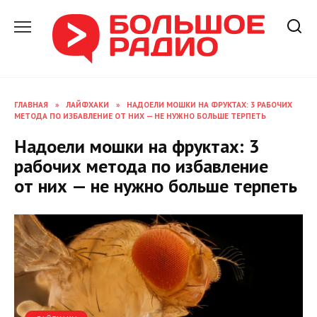
Перейти
к
содержанию
ГЛАВНАЯ
»
ЛАЙФХАКИ
»
НАДОЕЛИ МОШКИ НА ФРУКТАХ: 3 РАБОЧИХ
МЕТОДА ПО ИЗБАВЛЕНИЕ ОТ НИХ — НЕ НУЖНО БОЛЬШЕ ТЕРПЕТЬ
Надоели мошки на фруктах: 3
рабочих метода по избавление
от них — не нужно больше терпеть