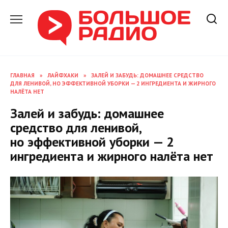
Перейти
к
содержанию
ГЛАВНАЯ
»
ЛАЙФХАКИ
»
ЗАЛЕЙ И ЗАБУДЬ: ДОМАШНЕЕ СРЕДСТВО
ДЛЯ ЛЕНИВОЙ, НО ЭФФЕКТИВНОЙ УБОРКИ — 2 ИНГРЕДИЕНТА И ЖИРНОГО
НАЛЁТА НЕТ
Залей и забудь: домашнее
средство для ленивой,
но эффективной уборки — 2
ингредиента и жирного налёта нет