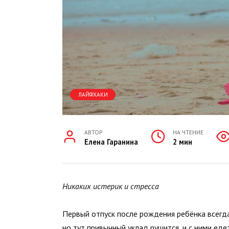
ЛАЙФХАКИ
АВТОР
НА ЧТЕНИЕ
Елена Гаранина
2 мин
Никаких истерик и стресса
Первый отпуск после рождения ребёнка всегд
но тут привычный уклад рушится, и с ними ед