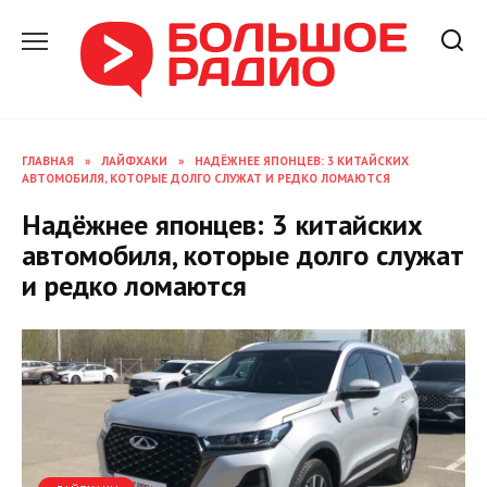
Перейти
к
содержанию
ГЛАВНАЯ
»
ЛАЙФХАКИ
»
НАДЁЖНЕЕ ЯПОНЦЕВ: 3 КИТАЙСКИХ
АВТОМОБИЛЯ, КОТОРЫЕ ДОЛГО СЛУЖАТ И РЕДКО ЛОМАЮТСЯ
Надёжнее японцев: 3 китайских
автомобиля, которые долго служат
и редко ломаются