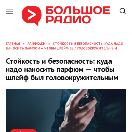
Перейти
к
содержанию
ГЛАВНАЯ
»
ЛАЙФХАКИ
»
СТОЙКОСТЬ И БЕЗОПАСНОСТЬ: КУДА НАДО
НАНОСИТЬ ПАРФЮМ — ЧТОБЫ ШЛЕЙФ БЫЛ ГОЛОВОКРУЖИТЕЛЬНЫМ
Стойкость и безопасность: куда
надо наносить парфюм — чтобы
шлейф был головокружительным