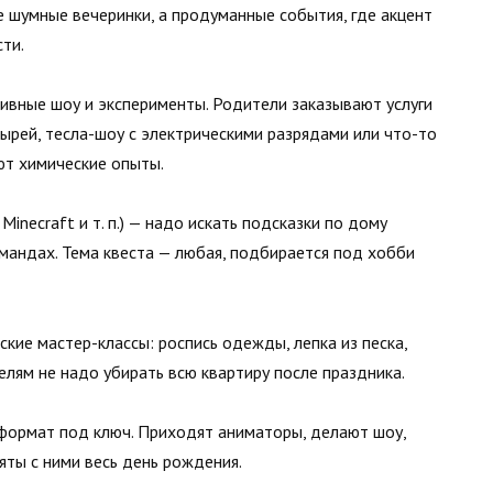
е шумные вечеринки, а продуманные события, где акцент
ти.
вные шоу и эксперименты. Родители заказывают услуги
ырей, тесла-шоу с электрическими разрядами или что-то
ют химические опыты.
inecraft и т. п.) — надо искать подсказки по дому
омандах. Тема квеста — любая, подбирается под хобби
кие мастер-классы: роспись одежды, лепка из песка,
елям не надо убирать всю квартиру после праздника.
 формат под ключ. Приходят аниматоры, делают шоу,
яты с ними весь день рождения.