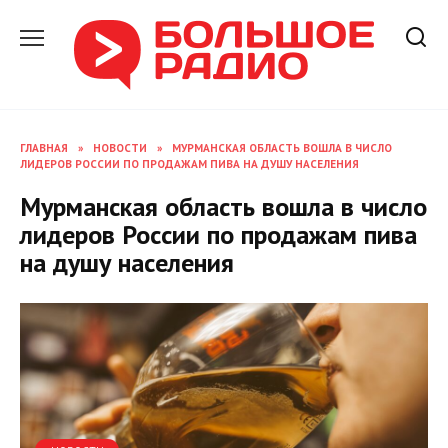
Перейти
к
содержанию
ГЛАВНАЯ
»
НОВОСТИ
»
МУРМАНСКАЯ ОБЛАСТЬ ВОШЛА В ЧИСЛО
ЛИДЕРОВ РОССИИ ПО ПРОДАЖАМ ПИВА НА ДУШУ НАСЕЛЕНИЯ
Мурманская область вошла в число
лидеров России по продажам пива
на душу населения