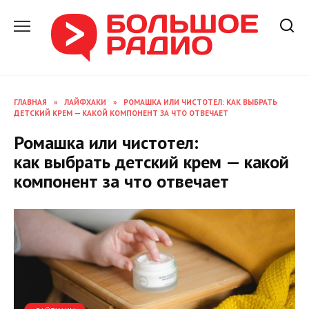
Перейти
к
содержанию
ГЛАВНАЯ
»
ЛАЙФХАКИ
»
РОМАШКА ИЛИ ЧИСТОТЕЛ: КАК ВЫБРАТЬ
ДЕТСКИЙ КРЕМ — КАКОЙ КОМПОНЕНТ ЗА ЧТО ОТВЕЧАЕТ
Ромашка или чистотел:
как выбрать детский крем — какой
компонент за что отвечает