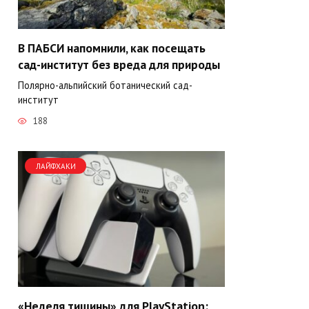
В ПАБСИ напомнили, как посещать
сад-институт без вреда для природы
Полярно-альпийский ботанический сад-
институт
188
ЛАЙФХАКИ
«Неделя тишины» для PlayStation: