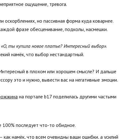
 неприятное ощущение, тревога.
ли оскорблениях, но пассивная форма куда коварнее.
 каждой фразе обесценивание, подколы, насмешки.
,
«О, ты купила новое платье? Интересный выбор»
.
 некий намёк, что выбор нестандартный.
. Интересный в плохом или хорошем смысле? И дальше
ессору это и нужно, вывести вас на негативные эмоции.
рожжина
на портале b17 поделилась другими частыми
ше 100% последует что-то обидное.
— как намёк, что всем очевидны ваши ошибки, а усилий