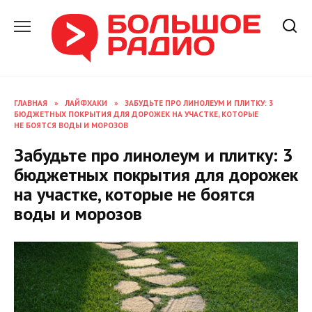
Перейти
к
содержанию
ГЛАВНАЯ
»
ЛАЙФХАКИ
»
ЗАБУДЬТЕ ПРО ЛИНОЛЕУМ И ПЛИТКУ: 3
БЮДЖЕТНЫХ ПОКРЫТИЯ ДЛЯ ДОРОЖЕК НА УЧАСТКЕ, КОТОРЫЕ
НЕ БОЯТСЯ ВОДЫ И МОРОЗОВ
Забудьте про линолеум и плитку: 3
бюджетных покрытия для дорожек
на участке, которые не боятся
воды и морозов