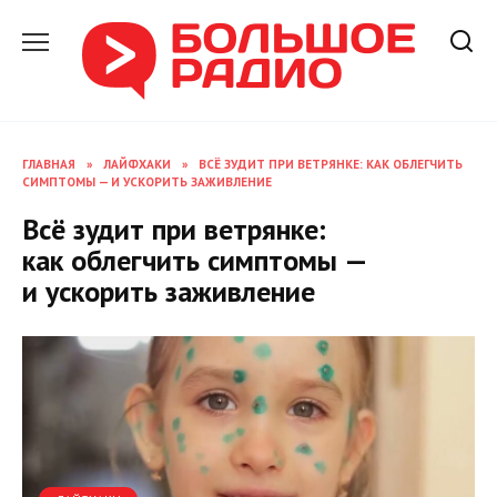
Перейти
к
содержанию
ГЛАВНАЯ
»
ЛАЙФХАКИ
»
ВСЁ ЗУДИТ ПРИ ВЕТРЯНКЕ: КАК ОБЛЕГЧИТЬ
СИМПТОМЫ — И УСКОРИТЬ ЗАЖИВЛЕНИЕ
Всё зудит при ветрянке:
как облегчить симптомы —
и ускорить заживление