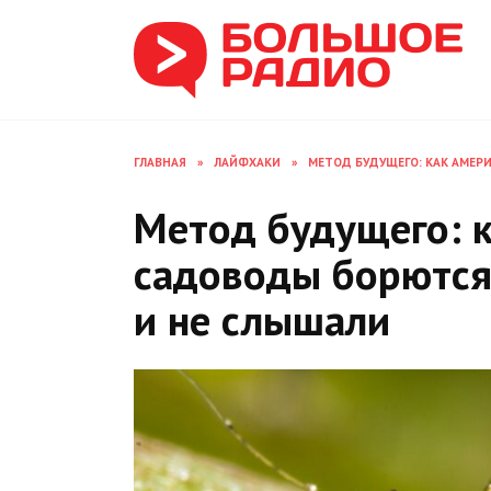
Перейти
к
содержанию
ГЛАВНАЯ
»
ЛАЙФХАКИ
»
МЕТОД БУДУЩЕГО: КАК АМЕРИ
Метод будущего: 
садоводы борются 
и не слышали