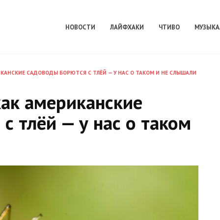
НОВОСТИ
ЛАЙФХАКИ
ЧТИВО
МУЗЫКА
КАНСКИЕ САДОВОДЫ БОРЮТСЯ С ТЛЁЙ — У НАС О ТАКОМ И НЕ СЛЫШАЛИ
как американские
с тлёй — у нас о таком