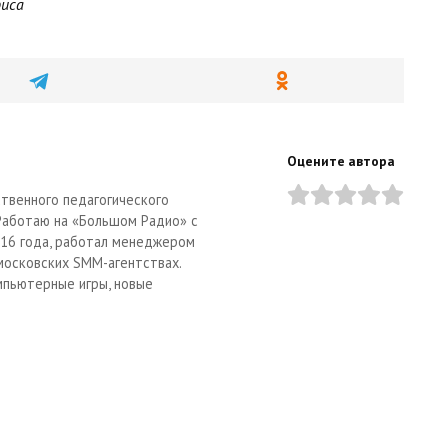
биса
Оцените автора
твенного педагогического
 Работаю на «Большом Радио» с
2016 года, работал менеджером
московских SMM-агентствах.
мпьютерные игры, новые