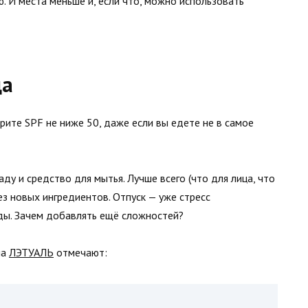
. И места меньше и, если что, можно использовать
да
рите SPF не ниже 50, даже если вы едете не в самое
аду и средство для мытья. Лучше всего (что для лица, что
з новых ингредиентов. Отпуск — уже стресс
оды. Зачем добавлять ещё сложностей?
ла
ЛЭТУАЛЬ
отмечают: