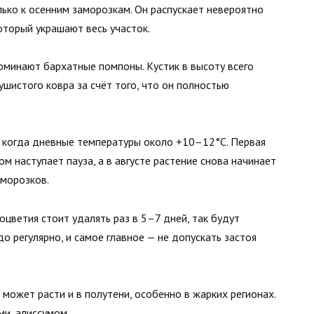
олько к осенним заморозкам. Он распускает невероятно
торый украшают весь участок.
оминают бархатные помпоны. Кустик в высоту всего
ушистого ковра за счёт того, что он полностью
, когда дневные температуры около +10–12°C. Первая
м наступает пауза, а в августе растение снова начинает
аморозков.
оцветия стоит удалять раз в 5–7 дней, так будут
о регулярно, и самое главное — не допускать застоя
 может расти и в полутени, особенно в жарких регионах.
ми, алиссумом.