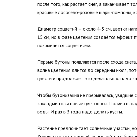
после того, как растает снег, а заканчивает т
красивые лососево-розовые шары-помпоны, ко
Диаметр соцветий — около 4-5 см, цветки нап
15 см, но в фазе цветения создаётся эффект п
покрывается соцветиями.
Первые бутоны появляются после схода снега
волна цветения длится до середины июля, пото
цвести и продолжает это делать вплоть до з
Чтобы бутонизация не прерывалась, увядшие с
закладываться новые цветоносы. Поливать над
воды. И раз в 3 года надо делить кусты.
Растение предпочитает солнечные участки, но
Хорошо растёт с виолой, примулой, незабудка