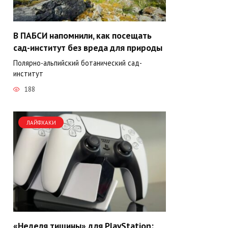
В ПАБСИ напомнили, как посещать
сад-институт без вреда для природы
Полярно-альпийский ботанический сад-
институт
188
ЛАЙФХАКИ
«Неделя тишины» для PlayStation: