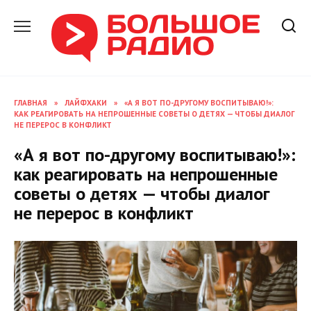
Перейти
к
содержанию
ГЛАВНАЯ
»
ЛАЙФХАКИ
»
«А Я ВОТ ПО-ДРУГОМУ ВОСПИТЫВАЮ!»:
КАК РЕАГИРОВАТЬ НА НЕПРОШЕННЫЕ СОВЕТЫ О ДЕТЯХ — ЧТОБЫ ДИАЛОГ
НЕ ПЕРЕРОС В КОНФЛИКТ
«А я вот по-другому воспитываю!»:
как реагировать на непрошенные
советы о детях — чтобы диалог
не перерос в конфликт