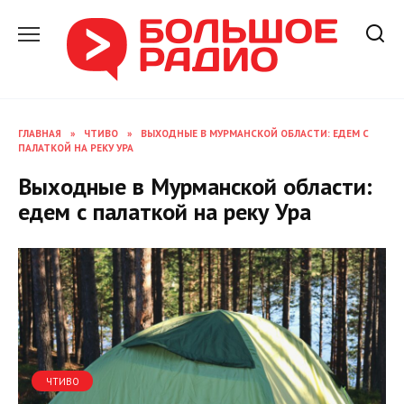
Перейти
к
содержанию
ГЛАВНАЯ
»
ЧТИВО
»
ВЫХОДНЫЕ В МУРМАНСКОЙ ОБЛАСТИ: ЕДЕМ С
ПАЛАТКОЙ НА РЕКУ УРА
Выходные в Мурманской области:
едем с палаткой на реку Ура
ЧТИВО