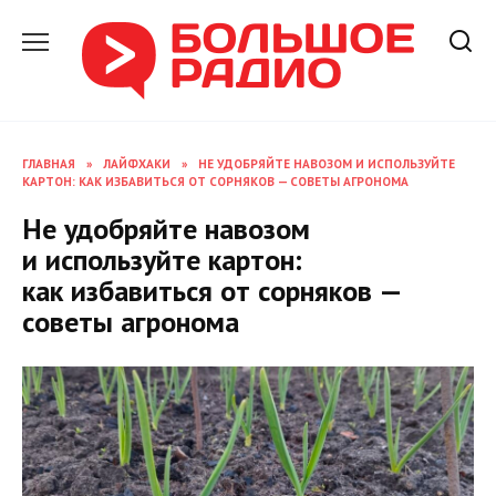
Перейти
к
содержанию
ГЛАВНАЯ
»
ЛАЙФХАКИ
»
НЕ УДОБРЯЙТЕ НАВОЗОМ И ИСПОЛЬЗУЙТЕ
КАРТОН: КАК ИЗБАВИТЬСЯ ОТ СОРНЯКОВ — СОВЕТЫ АГРОНОМА
Не удобряйте навозом
и используйте картон:
как избавиться от сорняков —
советы агронома